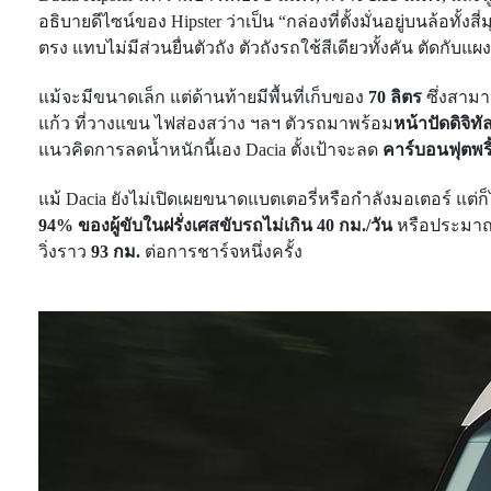
อธิบายดีไซน์ของ Hipster ว่าเป็น “กล่องที่ตั้งมั่นอยู่บนล้อท
ตรง แทบไม่มีส่วนยื่นตัวถัง ตัวถังรถใช้สีเดียวทั้งคัน ตัดกับ
แม้จะมีขนาดเล็ก แต่ด้านท้ายมีพื้นที่เก็บของ
70 ลิตร
ซึ่งสาม
แก้ว ที่วางแขน ไฟส่องสว่าง ฯลฯ ตัวรถมาพร้อม
หน้าปัดดิจิทั
แนวคิดการลดน้ำหนักนี้เอง Dacia ตั้งเป้าจะลด
คาร์บอนฟุตพริ
แม้ Dacia ยังไม่เปิดเผยขนาดแบตเตอรี่หรือกำลังมอเตอร์ แต
94% ของผู้ขับในฝรั่งเศสขับรถไม่เกิน 40 กม./วัน
หรือประม
วิ่งราว
93 กม.
ต่อการชาร์จหนึ่งครั้ง