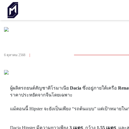
กลับไปหน้า รถยนต์ไฟฟ้า
DACIA HIPSTER CONCEPT รถไฟฟ้าคันจิ๋วราคาถูก
คาดวิ่งไกล 93 กม./ชาร์จ
6 ตุลาคม 2568
|
จำนวนผู้เข้าชม 2,308
ผู้ผลิตรถยนต์สัญชาติโรมาเนีย
Dacia
ซึ่งอยู่ภายใต้เครือ
Rena
ราคาประหยัดจากจีนโดยเฉพาะ
แม้ตอนนี้ Hipster จะยังเป็นเพียง “รถต้นแบบ” แต่เป้าหมายใน
Dacia Hipster มีความยาวเพียง
3 เมตร
, กว้าง
1.55 เมตร
, และส