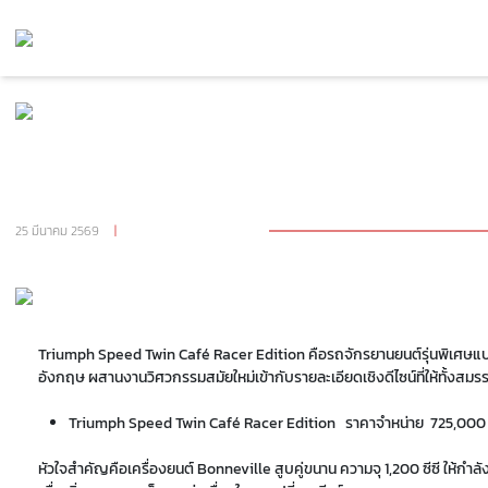
กลับไปหน้า มอเตอร์ไซค์
Triumph Speed Twin Café Racer Edition จำกัด 800
คันทั่วโลก พัฒนาบนพื้นฐานของ Speed Twin 1200 RS
ราคา 725,000 บาท
25 มีนาคม 2569
|
จำนวนผู้เข้าชม 1,262
Triumph Speed Twin Café Racer Edition
คือรถจักรยานยนต์รุ่นพิเศษแบ
อังกฤษ ผสานงานวิศวกรรมสมัยใหม่เข้ากับรายละเอียดเชิงดีไซน์ที่ให้ทั้ง
Triumph
Speed Twin Café Racer Edition ราคาจำหน่าย 725,000
หัวใจสำคัญคือเครื่องยนต์ Bonneville สูบคู่ขนาน ความจุ 1,200 ซีซี ให้กำลั