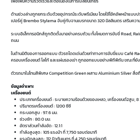
เพื่อเพิ่มความรวดเร็วและต่อเนื่องในการเปลี่ยนเกียร์
ด้านช่วงล่างถูกยกระดับด้วยอุปกรณ์ระดับพรีเมียม โดยใช้โช้คอัพหน้าแบบป
เปอร์คู่
Brembo
Stylema จับคู่กับจานเบรกขนาด 320 มิลลิเมตร เสริมควา
ระบบอิเล็กทรอนิกส์ถูกติดตั้งมาอย่างครบถ้วน ทั้งโหมดการขับขี่ Road, 
ถนน
ในด้านมิติของการออกแบบ ตัวรถโดดเด่นด้วยท่าทางการขับขี่แบบ Café Race
ครอบเครื่องยนต์ โลโก้ และแผ่นรองเข่า ถูกออกแบบอย่างพิถีพิถัน ขณะที่ยังค
ตัวรถมาในโทนสีพิเศษ Competition Green ผสาน Aluminium Silver สื่อถ
ข้อมูลจำเพาะ
เครื่องยนต์
ประเภทเครื่องยนต์ : ระบายความร้อนด้วยของเหลว, เครื่องยนต์2สูบ, 8 
ปริมาตรเครื่องยนต์ : 1200 ซีซี
กระบอกสูบ : 97.6 มม.
ช่วงชัก : 80.0 มม.
อัตราส่วนกำลังอัด : 12.1:1
กำลังสูงสุด : 105 แรงม้า ที่ 7,750 รอบต่อนาที
แรงบิดสูงสุด : 112 นิวตันเมตร ที่ 4,250 รอบต่อนาที