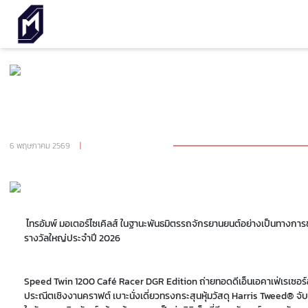
กลับไปหน้า มอเตอร์ไซค์
Triumph Speed Twin 1200 Café Racer DGR Edition
คันเดียวในโลก รางวัลงานThe Distinguished
Gentleman’s Ride
6 พฤษภาคม 2569
|
จำนวนผู้เข้าชม 554
ไทรอัมพ์ มอเตอร์ไซเคิลส์
ในฐานะพันธมิตรรถจักรยานยนต์อย่
างเป็นทางกา
รางวัลใหญ่ประจำปี
2026
Speed Twin 1200 Café Racer DGR Edition ถ่ายทอดดีเอ็นเอคาเฟ่เรเซอ
ประณีตเชิงงานคราฟต์ เบาะนั่งเดี่ยวทรงกระสุนหุ้มวัสดุ Harris Tweed® 