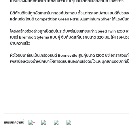
ใบรับรองผลิตภัณฑ์แท้ สะท้อนความเป็นรุ่นลิมิเต็ดที่มีเอกลักษณ์เฉพาะตัว
มิติด้านดีไซน์ถูกขัดเกลาในทุกองค์ประกอบ ตั้งแต่กระจกปลายแฮนด์ที่ช่
แต่คมชัด โทนสี Competition Green ผสาน Aluminium Silver ได้แรงบันดา
โครงสร้างช่วงล่างถูกเซ็ตอัปในระดับพรีเมียมเทียบเท่า Speed Twin 1200 
เปอร์ Brembo Stylema แบบคู่ จับกับดิสก์เบรกขนาด 320 มม. ให้แรงหน่ว
ย่านความเร็ว
หัวใจขับเคลื่อนเป็นเครื่องยนต์ Bonneville สูบคู่ขนาด 1200 ซีซี อัตราส่
เพลาข้อเหวี่ยงน้ำหนักเบา ให้การตอบสนองคันเร่งฉับไวและบุคลิกแรงบิดที่เ
แชร์บทความนี้