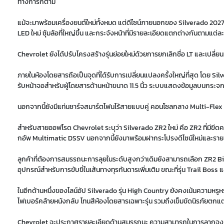
ทางการก็ตาม
แม้จะมาพร้อมเครื่องยนต์ใหม่ทั้งหมด แต่ดีไซน์ภายนอกของ Silverado 20
LED ใหม่ ซุ้มล้อที่ใหญ่ขึ้น และกระจังหน้าที่มีรายละเอียดแตกต่างกันตามแต่ละ
Chevrolet ยังได้ปรับโครงสร้างรุ่นย่อยใหม่ด้วยการยกเลิกชื่อ LT และเปลี
ภายในห้องโดยสารถือเป็นจุดที่ได้รับการเปลี่ยนแปลงครั้งใหญ่ที่สุด โดย Silv
รับหน้าจอสำหรับผู้โดยสารด้านหน้าขนาด 11.5 นิ้ว ระบบแสดงข้อมูลบนกระจ
นอกจากนี้ยังมีแท่นชาร์จสมาร์ตโฟนไร้สายแบบคู่ คอนโซลกลาง Multi-Flex ดีไซน
สำหรับสายออฟโรด Chevrolet ระบุว่า Silverado ZR2 ใหม่ คือ ZR2 ที่มีขีดคว
กอัพ Multimatic DSSV นอกจากนี้ยังมาพร้อมฝากระโปรงดีไซน์ใหม่และรายละ
ลูกค้าที่ต้องการสมรรถนะการลุยในระดับสูงกว่าเดิมยังสามารถเลือก ZR2 B
อุปกรณ์สำหรับการขับขี่ในเส้นทางทุรกันดารเพิ่มเติม ขณะที่รุ่น Trail Boss 
ในอีกด้านหนึ่งของไลน์อัป Silverado รุ่น High Country ยังคงเน้นความหรู
ไฟเบอร์คล้ายหนังกลับ โทนสีห้องโดยสารเฉพาะรุ่น รวมถึงเข็มขัดนิรภัยตกแต
Chevrolet จะประกาศรายละเอียดด้านสมรรถนะ ความสามารถในการลากจูง น้ำ