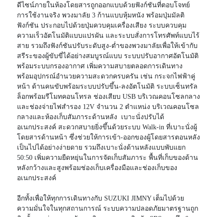
ดีไซน์ภายในห้องโดยสารถูกออกแบบด้วยฟังก์ชันที่ตอบโจทย์
การใช้งานจริง พวงมาลัย 3 ก้านแบบหุ้มหนัง พร้อมปุ่มมัลติ
ฟังก์ชัน ประกอบไปด้วยปุ่มควบคุมเครื่องเสียง ระบบควบคุม
ความเร็วอัตโนมัติแบบแปรผัน และระบบสั่งการโทรศัพท์แบบไร้
สาย รวมถึงฟังก์ชันปรับระดับสูง-ต่ำของพวงมาลัยเพื่อให้เข้ากับ
สรีระของผู้ขับขี่ได้อย่างสมบูรณ์แบบ ระบบปรับอากาศอัตโนมัติ
พร้อมระบบกรองอากาศ เพิ่มความสบายตลอดการเดินทาง
พร้อมอุปกรณ์อำนวยความสะดวกครบครัน เช่น กระจกไฟฟ้าคู่
หน้า ด้านคนขับพร้อมระบบปรับขึ้น-ลงอัตโนมัติ ระบบเซ็นทรัล
ล็อกพร้อมรีโมทคอนโทรล ช่องเสียบ USB บริเวณคอนโซลกลาง
และช่องจ่ายไฟสำรอง 12V จำนวน 2 ตำแหน่ง บริเวณคอนโซล
กลางและห้องเก็บสัมภาระด้านหลัง เบาะนั่งปรับได้
อเนกประสงค์ สะดวกสบายยิ่งขึ้นด้วยระบบ Walk-in ที่เบาะนั่งผู้
โดยสารด้านหน้า ซึ่งช่วยให้การเข้า-ออกของผู้โดยสารตอนหลัง
เป็นไปได้อย่างง่ายดาย รวมถึงเบาะนั่งด้านหลังแบบพับแยก
50:50 เพิ่มความยืดหยุ่นในการจัดเก็บสัมภาระ พื้นที่เก็บของด้าน
หลังกว้างและสูงพร้อมช่องเก็บเครื่องมือและช่องเก็บของ
อเนกประสงค์
อีกทั้งเพื่อให้ทุกการเดินทางกับ SUZUKI JIMNY เต็มไปด้วย
ความมั่นใจในทุกสถานการณ์ ระบบความปลอดภัยมาตรฐานถูก