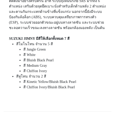
ติดตั้งมาอย่างครบครัน อาทิ ระบบถุงลมนิรภัย SRS มากถึง 6
ตำแหน่ง เสริมด้วยจุดยึดเบาะนั่งสำหรับเด็กด้านหลัง 2 ตำแหน่ง
และคานกันกระแทกด้านข้างที่แข็งแกร่ง นอกจากนี้ยังมีระบบ
ป้องกันล้อล็อก (ABS), ระบบควบคุมเสถียรภาพการทรงตัว
(ESP), ระบบช่วยออกตัวขณะอยู่บนทางลาดชัน และระบบช่วย
ชะลอความเร็วขณะลงทางลาดชัน พร้อมกล้องมองหลัง เป็นต้น
SUZUKI JIMNY มีสีให้เลือกทั้งหมด 7 สี
สีโมโนโทน จำนวน 5 สี
สี Jungle Green
สี White
สี Bluish Black Pearl
สี Medium Gray
สี Chiffon Ivory
สีทูโทน จำนวน 2 สี
สี Kinetic Yellow/Bluish Black Pearl
สี Chiffon Ivory/Bluish Black Pearl