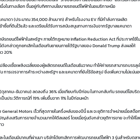
่งในทางเลือก ขึ้นอยู่กับทิศทางนโยบายรถยนต์ไฟฟ้าในอเมริกาเหนือ
ร์แคนาดา (ประมาณ 354,000
ล้านบาท) สำหรับโรงงาน EV ที่มีกำลังการผลิต
ข้าซื้อที่ดินไว้แล้ว และเตรียมได้รับการสนับสนุนทางการเงินจากรัฐบาลแคนาดา
ษีรถยนต์ไฟฟ้าในสหรัฐฯ ภายใต้กฎหมาย Inflation Reduction Act ที่ประกาศใช้ใน
น์ดังกล่าวถูกยกเลิกในเดือนกันยายนภายใต้รัฐบาลของ Donald Trump ส่งผลให้
ราว 20%
ปลืองเชื้อเพลิงเฉลี่ยของผู้ผลิตรถยนต์ในเดือนธันวาคม ทำให้ค่ายรถสามารถบรรลุเป
การเจรจาการค้าระหว่างสหรัฐฯ และแคนาดาที่ยังไร้ข้อสรุป ยิ่งเพิ่มความไม่แน่น
(ตุลาคม-ธันวาคม) ลดลงถึง 36% เมื่อเทียบกับปีก่อน ในทางกลับกัน รถยนต์ไฮบริ
นประวัติการณ์ที่ 19% เพิ่มขึ้นจาก 11% ในปีก่อนหน้า
General Motors เร็วที่สุดภายในครึ่งหลังของปีนี้ และจะยุติการจำหน่ายเมื่อสต๊อ
ส่งเสริมการขายจำนวนมากให้ดีลเลอร์ โดยเมื่อรุ่นดังกล่าวยุติการขาย จะทำให้ไลน
ราว
 และในเดือนมีนาคมที่ผ่านมา บริษัทได้ยกเลิกการพัฒนารถยนต์ไฟฟ้า 3 รุ่นสำหรับตล