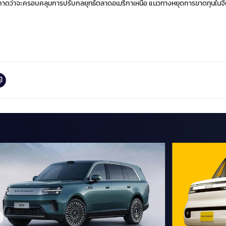
งคาดว่าจะครอบคลุมการปรับกลยุทธ์ตลาดอเมริกาเหนือ แนวทางหยุดการขาดทุนในจี