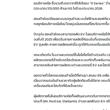
อเมริกาเหนือ ซึ่งรวมถึงรถจากซีรีส์เรือธง “0 Series” จ
(ประมาณ 513,000 ล้านบาท) ในปีงบประมาณ 2026
ฮอนด้ายังเตรียมลดงบลงทุนด้านระบบไฟฟ้าและซอฟต์แวร์ท
กลยุทธ์อเมริกาเหนือใหม่ โดยมุ่งเน้นรถยนต์ไฮบริดมากขึ้น
ปัจจุบัน ฮอนด้ายังคงสามารถผลิต EV ในอเมริกาเหนือได้ที
จนถึงปี 2025 เพื่อปรับสายการผลิตให้รองรับทั้งรถยนต
EV รุ่นหลัก สายการผลิตเหล่านี้จะถูกใช้กับรถเครื่องยน
ขณะเดียวกัน โรงงานแบตเตอรี่ในโอไฮโอที่สร้างร่วมกับ L
ผลิตแบตเตอรี่สำหรับรถไฮบริดและระบบกักเก็บพลังงานแท
สามารถสลับสายการผลิตระหว่างแบตเตอรี่ EV และไฮบ
ยอดขายทั่วโลกของฮอนด้าเมื่อปีที่ผ่านมา ลดลง 8% เหล
เนื่องจากแข่งขันด้านราคากับผู้ผลิตท้องถิ่นได้ยาก ข
เครื่องยนต์และไฮบริดที่ยังแข็งแกร่ง
ผู้ผลิตรายอื่นในอเมริกาเหนือก็เผชิญแรงกดดันจากตลาด
ขณะที่ GM, Ford และ Stellantis ต่างชะลอพัฒนา EV หรื