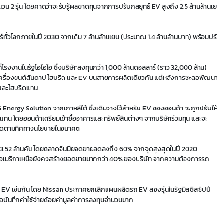
ำนวน 2 รุ่น โดยคาดว่าจะรับรู้ผลขาดทุนจากการปรับกลยุทธ์ EV สูงถึง 2.5 ล้านล้านเ
ั่วโลกภายในปี 2030 จากเดิม 7 ล้านล้านเยน (ประมาณ 1.4 ล้านล้านบาท) พร้อมปร
่โรงงานในรัฐโอไฮโอ ซึ่งบริษัทลงทุนกว่า 1,000 ล้านดอลลาร์ (ราว 32,000 ล้าน)
์เครื่องยนต์สันดาป ไฮบริด และ EV บนสายการผลิตเดียวกัน แต่หลังการชะลอพัฒน
ต์และไฮบริดแทน
G Energy Solution จากเกาหลีใต้ ซึ่งเดิมวางไว้สำหรับ EV ของฮอนด้า จะถูกปรับให
น โดยฮอนด้าเตรียมเข้าซื้ออาคารและทรัพย์สินต่างๆ จากบริษัทร่วมทุน และจะ
ริดตามทิศทางนโยบายในอนาคต
ือ 3.52 ล้านคัน โดยตลาดจีนมียอดขายลดลงถึง 60% จากจุดสูงสุดในปี 2020
ณะที่อเมริกาเหนือยังคงสร้างยอดขายมากกว่า 40% ของบริษัท จากความต้องการรถ
 EV เช่นกัน โดย Nissan ประกาศยกเลิกแผนผลิตรถ EV สองรุ่นในรัฐมิสซิสซิปปี
อบันทึกค่าใช้จ่ายด้อยค่ามูลค่าการลงทุนจำนวนมาก