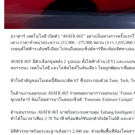
อวาตาร์ เทคโนโลยี เปิดตัว “AVATR 06T” อย่างเป็นทางการครั้งแรก
เคาะราคาจำหน่ายระหว่าง 215,900 - 275,900 หยวน (ราว
1,035,000-
รถยนต์ไฟฟ้าระดับพรีเมียม ไปจนถึงคอนเซ็ปต์คาร์ที่สะท้อนทิศทา
AVATR 06T มีตัวเลือกขุมพลัง 2 รูปแบบ ทั้งไฟฟ้าล้วน (EV) และแบบข
สมรรถนะ เทคโนโลยี และไลฟ์สไตล์ในคันเดียว โดยถูกพัฒนาเพื่อตอบโ
หัวใจสำคัญของโมเดลนี้คือแนวคิด 6T ซึ่งประกอบด้วย Taste, Tech, T
ในด้านงานออกแบบ AVATR 06T ถ่ายทอดภาษาการออกแบบ “Future Aesthe
ซูเปอร์คาร์ ห้องโดยสารมาในคอนเซ็ปต์ “Futuristic Embrace Cockpi
ด้านสมรรถนะ AVATR 06T มาพร้อมระบบควบคุม Taihang Intelligent 
ทำได้ในเวลาเพียง 2.78 วินาที พร้อมฟังก์ชันยกตัวถังอัตโนมัติ และ
มิติตัวรถมาพร้อมระยะฐานล้อยาว 2,940 มม. ช่วยเพิ่มพื้นที่ห้องโด