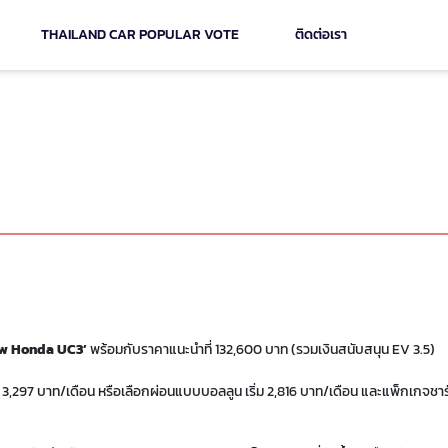
THAILAND CAR POPULAR VOTE
ติดต่อเรา
า เสียบปลั๊กชาร์จ วิ่งได้สูงสุด 122
w Honda UC3’
พร้อมกับราคาแนะนำที่ 132,600 บาท (รวมเงินสนับสนุน EV 3.5)
 3,297 บาท/เดือน หรือเลือกผ่อนแบบบอลลูน เริ่ม 2,816 บาท/เดือน และแพ็กเกจชาร์