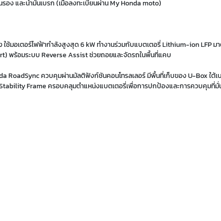
นรอง และน้ำมันเบรก (เมื่อลงทะเบียนผ่าน My Honda moto)
โมง ใช้มอเตอร์ไฟฟ้ากำลังสูงสุด 6 kW ทำงานร่วมกับแบตเตอรี่ Lithium-ion LFP 
Sport) พร้อมระบบ Reverse Assist ช่วยถอยและจัดรถในพื้นที่แคบ
da RoadSync ควบคุมผ่านมัลติฟังก์ชันคอนโทรลเลอร์ มีพื้นที่เก็บของ U-Box ใต้
Stability Frame ครอบคลุมตำแหน่งแบตเตอรี่เพื่อการปกป้องและการควบคุมที่มั