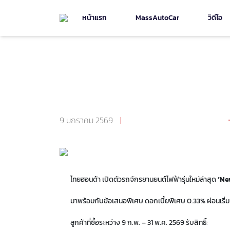
หน้าแรก
MassAutoCar
วิดีโอ
กลับไปหน้า มอเตอร์ไซค์
Honda UC3 มอเตอร์ไซค์ไฟฟ้
บาท
9 มกราคม 2569
|
จำนวนผู้เข้าชม 3,188
ไทยฮอนด้า เปิดตัวรถจักรยานยนต์ไฟฟ้ารุ่นใหม่ล่าสุด
‘Ne
มาพร้อมกับข้อเสนอพิเศษ ดอกเบี้ยพิเศษ 0.33% ผ่อนเริ่ม
ลูกค้าที่ซื้อระหว่าง 9 ก.พ. – 31 พ.ค. 2569 รับสิทธิ์: