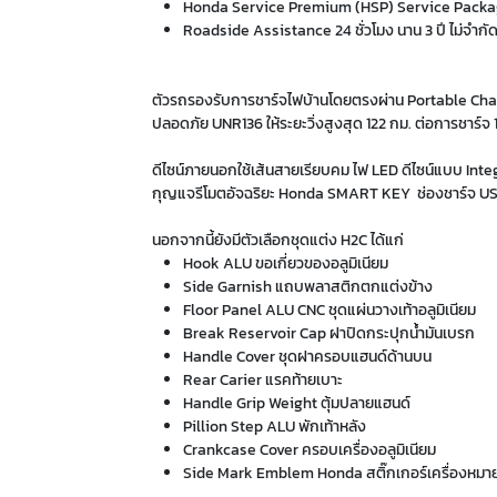
Honda Service Premium (HSP) Service Package ฟ
Roadside Assistance 24 ชั่วโมง นาน 3 ปี ไม่จำกัด
ตัวรถรองรับการชาร์จไฟบ้านโดยตรงผ่าน Portable Charge
ปลอดภัย UNR136 ให้ระยะวิ่งสูงสุด 122 กม. ต่อการชาร์จ
ดีไซน์ภายนอกใช้เส้นสายเรียบคม ไฟ LED ดีไซน์แบบ Inte
กุญแจรีโมตอัจฉริยะ Honda SMART KEY ช่องชาร์จ USB 
นอกจากนี้ยังมีตัวเลือกชุดแต่ง H2C ได้แก่
Hook ALU ขอเกี่ยวของอลูมิเนียม
Side Garnish แถบพลาสติกตกแต่งข้าง
Floor Panel ALU CNC ชุดแผ่นวางเท้าอลูมิเนียม
Break Reservoir Cap ฝาปิดกระปุกน้ำมันเบรก
Handle Cover ชุดฝาครอบแฮนด์ด้านบน
Rear Carier แรคท้ายเบาะ
Handle Grip Weight ตุ้มปลายแฮนด์
Pillion Step ALU พักเท้าหลัง
Crankcase Cover ครอบเครื่องอลูมิเนียม
Side Mark Emblem Honda สติ๊กเกอร์เครื่องหมา