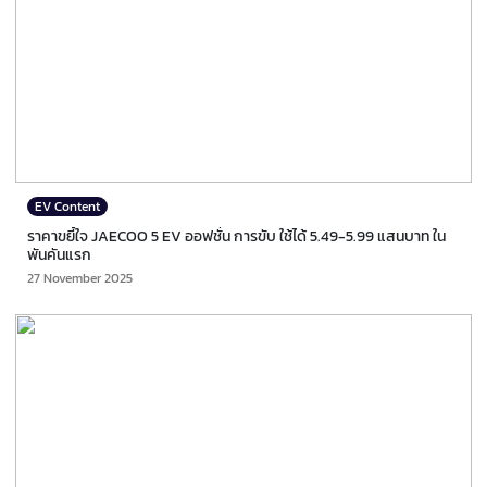
EV Content
ราคาขยี้ใจ JAECOO 5 EV ออฟชั่น การขับ ใช้ได้ 5.49-5.99 แสนบาท ใน
พันคันแรก
27 November 2025