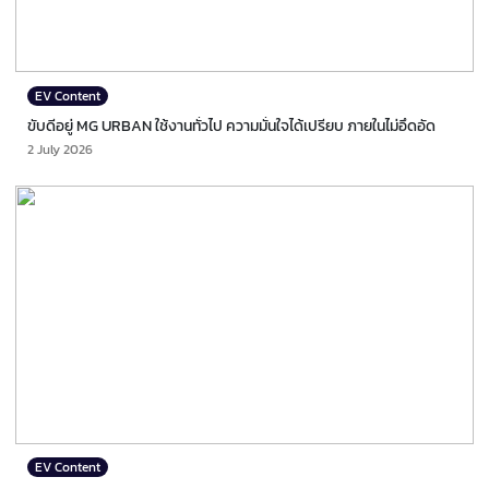
EV Content
ขับดีอยู่ MG URBAN ใช้งานทั่วไป ความมั่นใจได้เปรียบ ภายในไม่อึดอัด
2 July 2026
EV Content